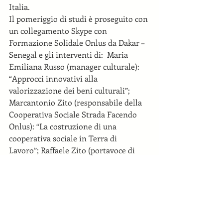
Italia. 
Il pomeriggio di studi è proseguito con 
un collegamento Skype con 
Formazione Solidale Onlus da Dakar – 
Senegal e gli interventi di:  Maria 
Emiliana Russo (manager culturale): 
“Approcci innovativi alla 
valorizzazione dei beni culturali”; 
Marcantonio Zito (responsabile della 
Cooperativa Sociale Strada Facendo 
Onlus): “La costruzione di una 
cooperativa sociale in Terra di 
Lavoro”; Raffaele Zito (portavoce di 
Agenda 21 per Carditello e i Regi 
Lagni): “I Beni Comuni campani: 
l'esempio di Carditello”; Alfredo La 
Malfa (presidente della Fondazione 
Casa della Divina Bellezza): “La Casa 
della Divina Bellezza”. Il comitato 