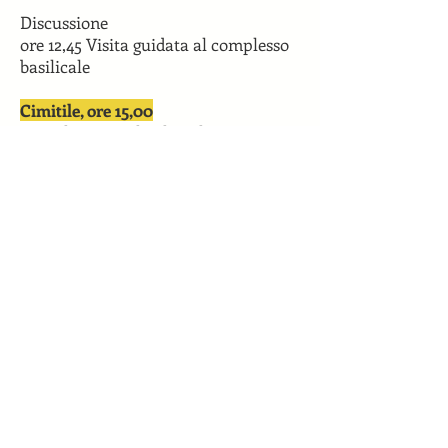
Discussione
ore 12,45 Visita guidata al complesso
basilicale
Cimitile, ore 15,00
Complesso Basilicale Paleocristiano
di Cimitile
Presiede:
Luigi La Rocca
(Soprintendenza Archeologia, Belle
Arti e Paesaggio per il Comune di
Napoli)
Teresa Piscitelli
(Università degli
Studi di Napoli ‘Federico II’),
Il
complesso rapporto dei cristiani dei
primi secoli con l’acqua: simbolo di
vita e rigenerazione o causa di
corruzione
Nicola Busino, Domenico Proietti