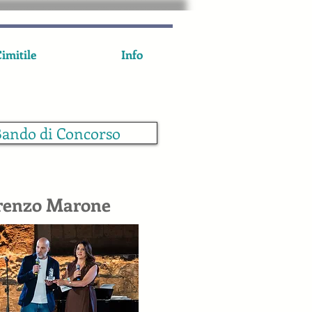
imitile
Info
ando di Concorso
renzo Marone