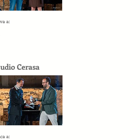
va a:
audio Cerasa
ica a: