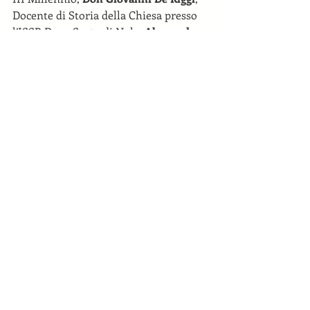
Docente di Storia della Chiesa presso 
l’ISSR Duns Scoto di Nola; 
Alessandro 
Di Muro
, Professore associato di 
Storia medievale dell’Università della 
Basilicata; 
Marcello Rotili
, già 
Professore ordinario di Archeologia 
cristiana e medievale nell’Università 
della Campania ‘Luigi Vanvitelli’; 
Carlo 
Ebanista
, Professore ordinario di 
Archeologia cristiana e medievale 
nell’Università del Molise. Coordinerà: 
Felice Napolitano
, Presidente della 
Fondazione Premio Cimitile.
Condividi