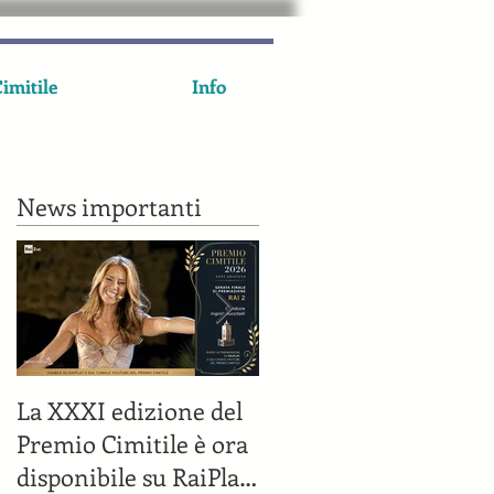
imitile
Info
News importanti
o
va
La XXXI edizione del
Il Premio Cimitile su
Premio Cimitile è ora
Rai 2 il 7 luglio
disponibile su RaiPlay