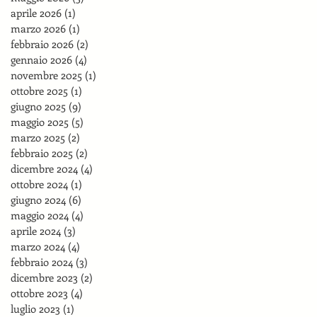
aprile 2026
(1)
1 post
marzo 2026
(1)
1 post
febbraio 2026
(2)
2 post
gennaio 2026
(4)
4 post
novembre 2025
(1)
1 post
ottobre 2025
(1)
1 post
giugno 2025
(9)
9 post
maggio 2025
(5)
5 post
marzo 2025
(2)
2 post
febbraio 2025
(2)
2 post
dicembre 2024
(4)
4 post
ottobre 2024
(1)
1 post
giugno 2024
(6)
6 post
maggio 2024
(4)
4 post
aprile 2024
(3)
3 post
marzo 2024
(4)
4 post
febbraio 2024
(3)
3 post
dicembre 2023
(2)
2 post
ottobre 2023
(4)
4 post
luglio 2023
(1)
1 post