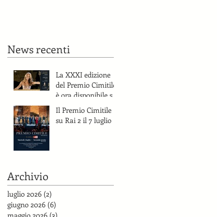
e sul canale YouTube
del Premio Cimitile.
News recenti
La XXXI edizione
del Premio Cimitile
è ora disponibile su
RaiPlay e sul canale
Il Premio Cimitile
YouTube del
su Rai 2 il 7 luglio
Premio Cimitile.
Archivio
luglio 2026
(2)
2 post
.
giugno 2026
(6)
6 post
maggio 2026
(3)
3 post