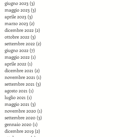
giugno 2023
(3)
3 post
maggio 2023
(3)
3 post
aprile 2023
(3)
3 post
marzo 2023
(2)
2 post
dicembre 2022
(2)
2 post
ottobre 2022
(3)
3 post
settembre 2022
(2)
2 post
giugno 2022
(7)
7 post
maggio 2022
(1)
1 post
aprile 2022
(1)
1 post
dicembre 2021
(2)
2 post
novembre 2021
(1)
1 post
settembre 2021
(3)
3 post
agosto 2021
(1)
1 post
luglio 2021
(1)
1 post
maggio 2021
(3)
3 post
novembre 2020
(1)
1 post
settembre 2020
(3)
3 post
gennaio 2020
(1)
1 post
dicembre 2019
(2)
2 post