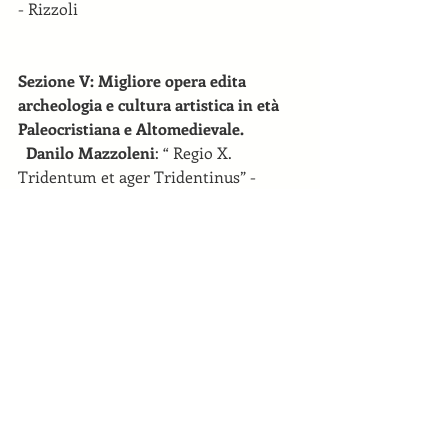
- Rizzoli 
Sezione V: Migliore opera edita 
archeologia e cultura artistica in età 
Paleocristiana e Altomedievale.
 Danilo Mazzoleni
: “ Regio X. 
Tridentum et ager Tridentinus” - 
Edipuglia         
Premio Giornalismo “Antonio Ravel” a 
Massimo Giannini
Premio Speciale a Luigi Vicinanza
Ai premiati sarà consegnato il 