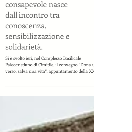
“Dona un verso, salva una
vita”. Una comunità più
consapevole nasce
dall'incontro tra
conoscenza,
sensibilizzazione e
solidarietà.
Si è svolto ieri, nel Complesso Basilicale
Paleocristiano di Cimitile, il convegno “Dona un
verso, salva una vita”, appuntamento della XXXI
edizione del Premio Cimitile dedicato alla
promozione della cultura della donazione degli
organi e del valore della vita. L'iniziativa,
promossa dal gruppo AIDO Nola-Cimitile in
collaborazione con SeminArte APS e Ambito