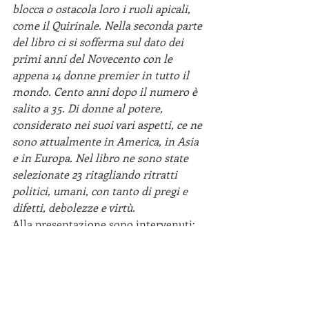
blocca o ostacola loro i ruoli apicali, 
come il Quirinale. Nella seconda parte 
del libro ci si sofferma sul dato dei 
primi anni del Novecento con le 
appena 14 donne premier in tutto il 
mondo. Cento anni dopo il numero è 
salito a 35. Di donne al potere, 
considerato nei suoi vari aspetti, ce ne 
sono attualmente in America, in Asia 
e in Europa. Nel libro ne sono state 
selezionate 23 ritagliando ritratti 
politici, umani, con tanto di pregi e 
difetti, debolezze e virtù.
Alla presentazione sono intervenuti: 
Felice Napolitano
, Presidente della 
Fondazione Premio Cimitile; 
Donatella Provvisiero
, Presidente del 
CIF sezione di Cimitile; 
Felicetta 
Lombardi
, Presidente 