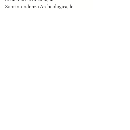
Soprintendenza Archeologica, le 
Università, gli enti pubblici, le 
associazioni, gli albergatori e i 
ristoratori del territorio.
Condividi
News recenti
La XXXI edizione del Premio
Cimitile è ora disponibile su
RaiPlay e sul canale YouTube del
Premio Cimitile.