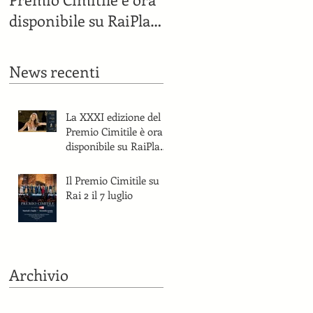
disponibile su RaiPlay
e sul canale YouTube
del Premio Cimitile.
News recenti
La XXXI edizione del
Premio Cimitile è ora
disponibile su RaiPlay
e sul canale YouTube
del Premio Cimitile.
Il Premio Cimitile su
Rai 2 il 7 luglio
Archivio