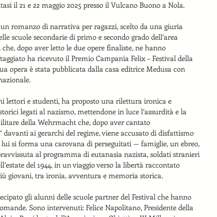
oltasi il 21 e 22 maggio 2025 presso il Vulcano Buono a Nola.
è un romanzo di narrativa per ragazzi, scelto da una giuria 
lle scuole secondarie di primo e secondo grado dell’area 
che, dopo aver letto le due opere finaliste, ne hanno 
taggiato ha ricevuto il Premio Campania Felix – Festival della 
 sua opera è stata pubblicata dalla casa editrice Medusa con 
 nazionale.
 lettori e studenti, ha proposto una rilettura ironica e 
torici legati al nazismo, mettendone in luce l’assurdità e la 
 militare della Wehrmacht che, dopo aver cantato 
davanti ai gerarchi del regime, viene accusato di disfattismo 
a lui si forma una carovana di perseguitati — famiglie, un ebreo, 
avvissuta al programma di eutanasia nazista, soldati stranieri 
l’estate del 1944, in un viaggio verso la libertà raccontato 
iù giovani, tra ironia, avventura e memoria storica.
cipato gli alunni delle scuole partner del Festival che hanno 
domande. Sono intervenuti: Felice Napolitano, Presidente della 