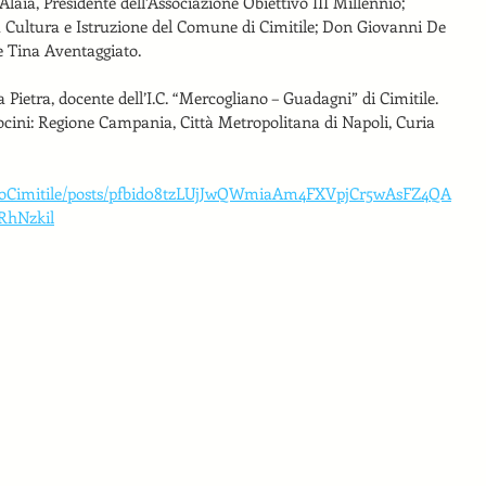
laia, Presidente dell’Associazione Obiettivo III Millennio; 
 Cultura e Istruzione del Comune di Cimitile; Don Giovanni De 
ce Tina Aventaggiato.
ietra, docente dell’I.C. “Mercogliano – Guadagni” di Cimitile. 
rocini: Regione Campania, Città Metropolitana di Napoli, Curia 
mioCimitile/posts/pfbid08tzLUjJwQWmiaAm4FXVpjCr5wAsFZ4QA
RhNzkil