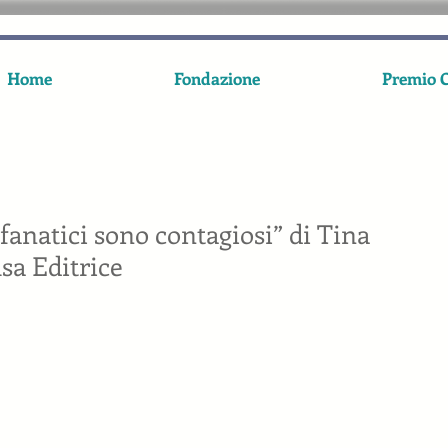
Home
Fondazione
Premio C
I fanatici sono contagiosi” di Tina
sa Editrice