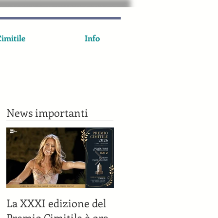
imitile
Info
News importanti
La XXXI edizione del
Il Premio Cimitile su
Premio Cimitile è ora
Rai 2 il 7 luglio