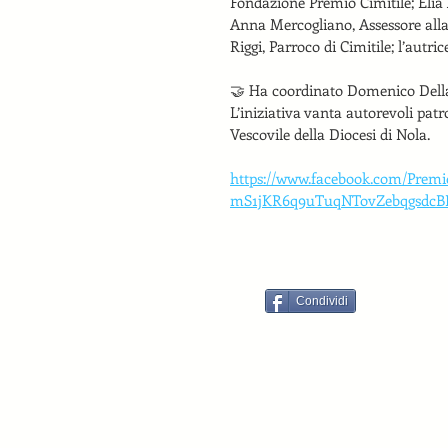
Fondazione Premio Cimitile; Elia A
Anna Mercogliano, Assessore alla
Riggi, Parroco di Cimitile; l’autri
🤝 Ha coordinato Domenico Della P
L’iniziativa vanta autorevoli pat
Vescovile della Diocesi di Nola.
https://www.facebook.com/Pre
mS1jKR6q9uTuqNTovZebqgsdcB
Condividi