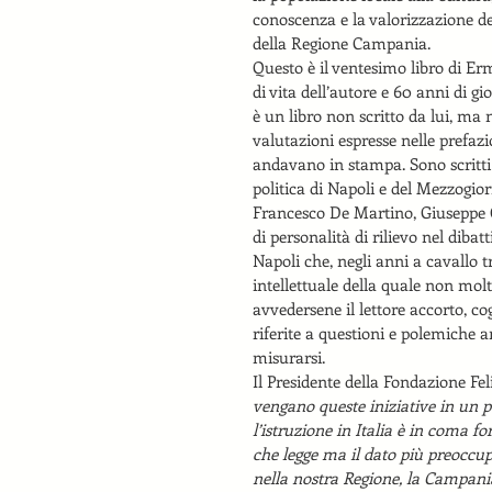
conoscenza e la valorizzazione de
della Regione Campania.
Questo è il ventesimo libro di Er
di vita dell’autore e 60 anni di g
è un libro non scritto da lui, ma n
valutazioni espresse nelle prefaz
andavano in stampa. Sono scritti 
politica di Napoli e del Mezzogio
Francesco De Martino, Giuseppe Ga
di personalità di rilievo nel dibat
Napoli che, negli anni a cavallo tr
intellettuale della quale non mol
avvedersene il lettore accorto, co
riferite a questioni e polemiche 
misurarsi.
Il Presidente della Fondazione Fel
vengano queste iniziative in un pe
l’istruzione in Italia è in coma f
che legge ma il dato più preoccup
nella nostra Regione, la Campania