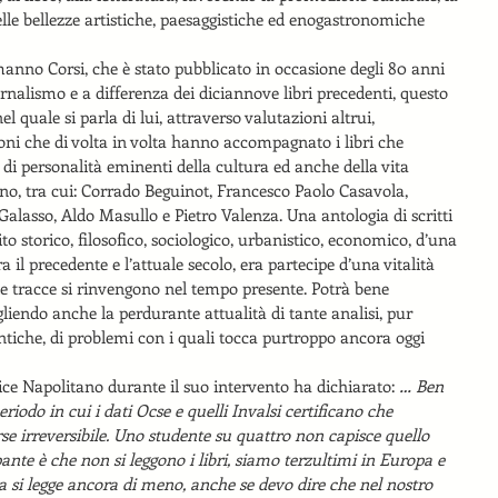
lle bellezze artistiche, paesaggistiche ed enogastronomiche 
manno Corsi, che è stato pubblicato in occasione degli 80 anni 
iornalismo e a differenza dei diciannove libri precedenti, questo 
el quale si parla di lui, attraverso valutazioni altrui, 
ioni che di volta in volta hanno accompagnato i libri che 
di personalità eminenti della cultura ed anche della vita 
rno, tra cui: Corrado Beguinot, Francesco Paolo Casavola, 
lasso, Aldo Masullo e Pietro Valenza. Una antologia di scritti 
tito storico, filosofico, sociologico, urbanistico, economico, d’una 
a il precedente e l’attuale secolo, era partecipe d’una vitalità 
te tracce si rinvengono nel tempo presente. Potrà bene 
gliendo anche la perdurante attualità di tante analisi, pur 
antiche, di problemi con i quali tocca purtroppo ancora oggi 
ice Napolitano durante il suo intervento ha dichiarato: 
… Ben 
riodo in cui i dati Ocse e quelli Invalsi certificano che 
orse irreversibile. Uno studente su quattro non capisce quello 
ante è che non si leggono i libri, siamo terzultimi in Europa e 
 si legge ancora di meno, anche se devo dire che nel nostro 