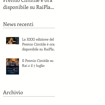
disponibile su RaiPlay
e sul canale YouTube
del Premio Cimitile.
News recenti
La XXXI edizione del
Premio Cimitile è ora
disponibile su RaiPlay
e sul canale YouTube
del Premio Cimitile.
Il Premio Cimitile su
Rai 2 il 7 luglio
Archivio