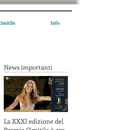
imitile
Info
News importanti
La XXXI edizione del
Il Premio Cimitile su
Premio Cimitile è ora
Rai 2 il 7 luglio