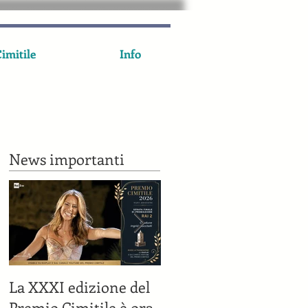
imitile
Info
News importanti
La XXXI edizione del
Il Premio Cimitile su
Premio Cimitile è ora
Rai 2 il 7 luglio