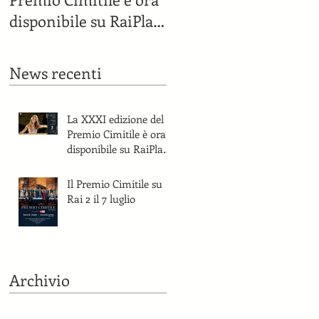
disponibile su RaiPlay
e sul canale YouTube
del Premio Cimitile.
News recenti
La XXXI edizione del
Premio Cimitile è ora
disponibile su RaiPlay
e sul canale YouTube
del Premio Cimitile.
Il Premio Cimitile su
Rai 2 il 7 luglio
Archivio