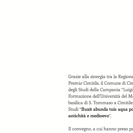
Grazie alla sinergia tra la Regio
Premio Cimitile, il Comune di Cimi
degli Studi della Campania “Luigi 
Formazione dell’Università del Mol
basilica di S. Tommaso a Cimitile
Studi “
fluxit abunda tuis aqua po
antichità e medioevo
”.
Il convegno, a cui hanno preso par