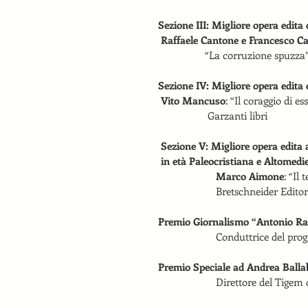
Sezione III: Migliore opera edita d
Raffaele Cantone e Francesco Ca
                 “La corruzione 
Sezione IV: Migliore opera edita d
Vito Mancuso
: “Il coraggio di ess
                  Garzanti libri
Sezione V: Migliore opera edita a
in età Paleocristiana e Altomedi
                     Marco Aimone
: “Il
                     Bretschneider Edit
Premio Giornalismo “Antonio Rav
                     Conduttri
Premio Speciale ad Andrea Balla
                     Direttore del