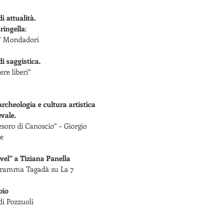
i attualità.
ringella
:
spuzza” Mondadori
i saggistica.
ere liberi”     
rcheologia e cultura artistica
evale.
 tesoro di Canoscio” – Giorgio 
ore
el” a Tiziana Panella
ce del programma Tagadà su La 7                                                           
bio
 Tigem di Pozzuoli