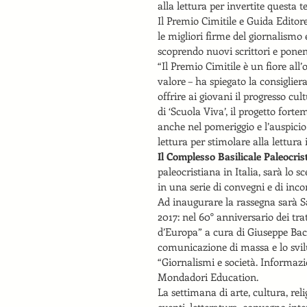
alla lettura per invertite questa 
Il Premio Cimitile e Guida Editor
le migliori firme del giornalismo e
scoprendo nuovi scrittori e pone
“Il Premio Cimitile è un fiore al
valore – ha spiegato la consiglier
offrire ai giovani il progresso cult
di ‘Scuola Viva’, il progetto fort
anche nel pomeriggio e l’auspicio 
lettura per stimolare alla lettura 
Il Complesso Basilicale Paleocrist
paleocristiana in Italia, sarà lo s
in una serie di convegni e di incon
Ad inaugurare la rassegna sarà Sa
2017: nel 60° anniversario dei tr
d’Europa” a cura di Giuseppe Bacc
comunicazione di massa e lo svilu
“Giornalismi e società. Informazi
Mondadori Education.
La settimana di arte, cultura, rel
eventi, letteratura, convegno inte