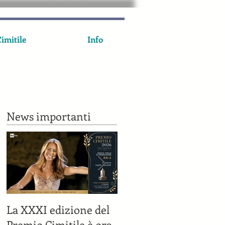
imitile
Info
News importanti
La XXXI edizione del
Il Premio Cimitile su
Premio Cimitile è ora
Rai 2 il 7 luglio