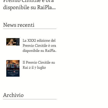
disponibile su RaiPlay
e sul canale YouTube
del Premio Cimitile.
News recenti
La XXXI edizione del
Premio Cimitile è ora
disponibile su RaiPlay
e sul canale YouTube
del Premio Cimitile.
Il Premio Cimitile su
Rai 2 il 7 luglio
Archivio