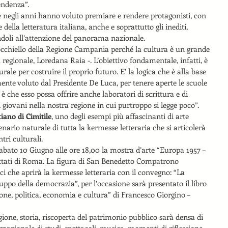
tendenza”.
e negli anni hanno voluto premiare e rendere protagonisti, con 
 della letteratura italiana, anche e soprattutto gli inediti, 
ndoli all’attenzione del panorama nazionale.
l’occhiello della Regione Campania perché la cultura è un grande 
a regionale, Loredana Raia -. L’obiettivo fondamentale, infatti, è 
urale per costruire il proprio futuro. E’ la logica che è alla base 
emente voluto dal Presidente De Luca, per tenere aperte le scuole 
è che esso possa offrire anche laboratori di scrittura e di 
i giovani nella nostra regione in cui purtroppo si legge poco”.
iano di Cimitile
, uno degli esempi più affascinanti di arte 
cenario naturale di tutta la kermesse letteraria che si articolerà 
tri culturali.
bato 10 Giugno alle ore 18,00 la mostra d’arte “Europa 1957 – 
attati di Roma. La figura di San Benedetto Compatrono 
i che aprirà la kermesse letteraria con il convegno: “La 
ppo della democrazia”, per l’occasione sarà presentato il libro 
one, politica, economia e cultura” di Francesco Giorgino – 
igione, storia, riscoperta del patrimonio pubblico sarà densa di 
rnazionale di studi, spettacoli, musica, momenti di riflessione. 