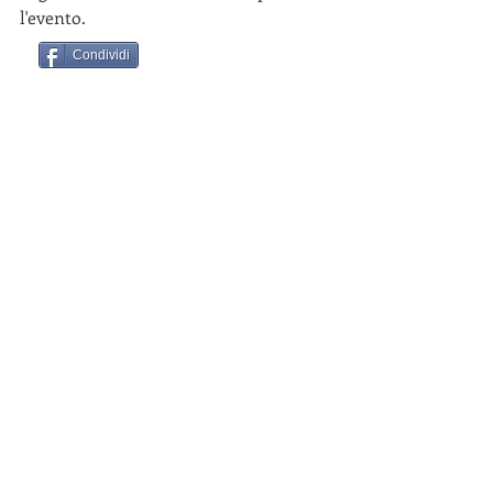
l'evento.
Condividi
News recenti
La XXXI edizione del Premio
Cimitile è ora disponibile su
RaiPlay e sul canale YouTube del
Premio Cimitile.
Il Premio Cimitile su Rai 2 il 7
luglio