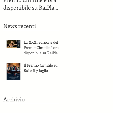
disponibile su RaiPlay
e sul canale YouTube
del Premio Cimitile.
News recenti
La XXXI edizione del
Premio Cimitile è ora
disponibile su RaiPlay
e sul canale YouTube
del Premio Cimitile.
Il Premio Cimitile su
Rai 2 il 7 luglio
Archivio