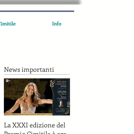
imitile
Info
News importanti
La XXXI edizione del
Il Premio Cimitile su
Premio Cimitile è ora
Rai 2 il 7 luglio