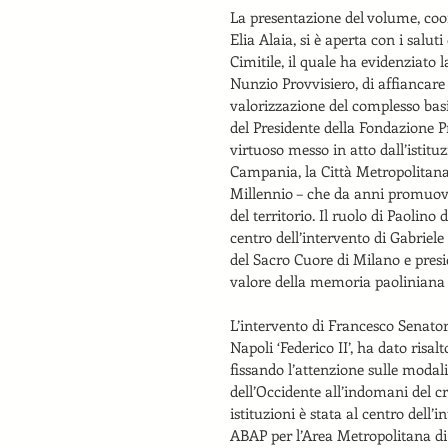
La presentazione del volume, coor
Elia Alaia, si è aperta con i salu
Cimitile, il quale ha evidenziato
Nunzio Provvisiero, di affiancare i
valorizzazione del complesso basi
del Presidente della Fondazione Pr
virtuoso messo in atto dall’istitu
Campania, la Città Metropolitana d
Millennio – che da anni promuove 
del territorio. Il ruolo di Paoli
centro dell’intervento di Gabriele
del Sacro Cuore di Milano e presid
valore della memoria paoliniana 
L’intervento di Francesco Senatore
Napoli ‘Federico II’, ha dato risal
fissando l’attenzione sulle modali
dell’Occidente all’indomani del cr
istituzioni è stata al centro dell
ABAP per l’Area Metropolitana di N