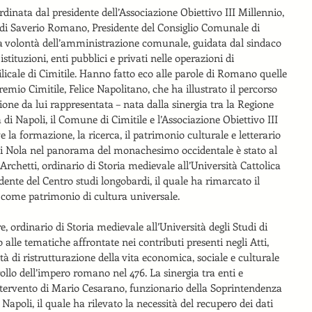
dinata dal presidente dell’Associazione Obiettivo III Millennio, 
ti di Saverio Romano, Presidente del Consiglio Comunale di 
 la volontà dell’amministrazione comunale, guidata dal sindaco 
stituzioni, enti pubblici e privati nelle operazioni di 
licale di Cimitile. Hanno fatto eco alle parole di Romano quelle 
emio Cimitile, Felice Napolitano, che ha illustrato il percorso 
zione da lui rappresentata – nata dalla sinergia tra la Regione 
i Napoli, il Comune di Cimitile e l’Associazione Obiettivo III 
la formazione, la ricerca, il patrimonio culturale e letterario 
no di Nola nel panorama del monachesimo occidentale è stato al 
 Archetti, ordinario di Storia medievale all’Università Cattolica 
ente del Centro studi longobardi, il quale ha rimarcato il 
come patrimonio di cultura universale.
, ordinario di Storia medievale all’Università degli Studi di 
to alle tematiche affrontate nei contributi presenti negli Atti, 
tà di ristrutturazione della vita economica, sociale e culturale 
ollo dell’impero romano nel 476. La sinergia tra enti e 
’intervento di Mario Cesarano, funzionario della Soprintendenza 
apoli, il quale ha rilevato la necessità del recupero dei dati 