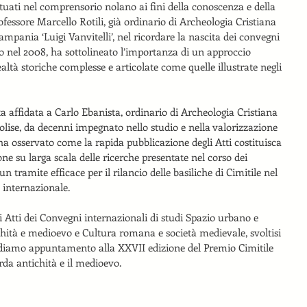
ttuati nel comprensorio nolano ai fini della conoscenza e della 
rofessore Marcello Rotili, già ordinario di Archeologia Cristiana 
ampania ‘Luigi Vanvitelli’, nel ricordare la nascita dei convegni 
vo nel 2008, ha sottolineato l’importanza di un approccio 
ealtà storiche complesse e articolate come quelle illustrate negli 
ta affidata a Carlo Ebanista, ordinario di Archeologia Cristiana 
olise, da decenni impegnato nello studio e nella valorizzazione 
 ha osservato come la rapida pubblicazione degli Atti costituisca 
e su larga scala delle ricerche presentate nel corso dei 
 tramite efficace per il rilancio delle basiliche di Cimitile nel 
 internazionale.
i Atti dei Convegni internazionali di studi Spazio urbano e 
ichità e medioevo e Cultura romana e società medievale, svoltisi 
 diamo appuntamento alla XXVII edizione del Premio Cimitile 
rda antichità e il medioevo.