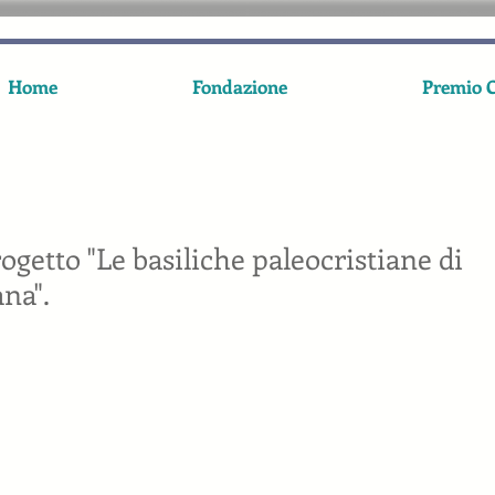
Home
Fondazione
Premio C
ogetto "Le basiliche paleocristiane di
ana".