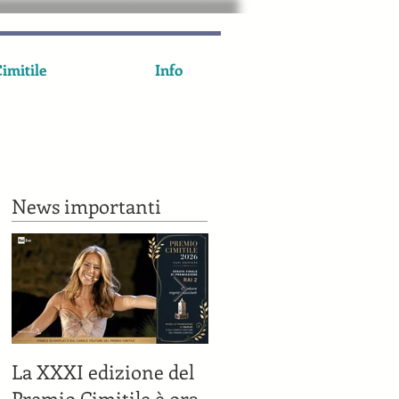
imitile
Info
News importanti
La XXXI edizione del
Il Premio Cimitile su
Premio Cimitile è ora
Rai 2 il 7 luglio