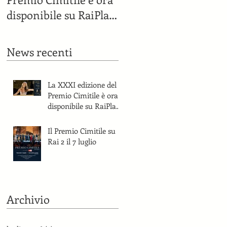
disponibile su RaiPlay
e sul canale YouTube
del Premio Cimitile.
News recenti
La XXXI edizione del
Premio Cimitile è ora
disponibile su RaiPlay
e sul canale YouTube
del Premio Cimitile.
Il Premio Cimitile su
Rai 2 il 7 luglio
Archivio